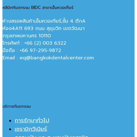
คลินิกทันตกรรม BIDC สาขาเอ็มควอเทียร์
ห้างสรรพสินค้าเอ็มควอเทียร์,ชั้น 4 ตึกA
ห้อง4A11 693 ถนน สุขุมวิท เขตวัฒนา
กรุงเทพมหานคร‎ 10110
โทรศัพท์ : +66 (2) 003 6322
มือถือ : +66 97-295-9872
Email : eq@bangkokdentalcenter.com
บริการทันตกรรม
การรักษาทั่วไป
เซรามิกวีเนียร์