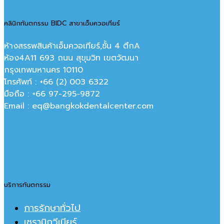
คลินิกทันตกรรม BIDC สาขาเอ็มควอเทียร์
ห้างสรรพสินค้าเอ็มควอเทียร์,ชั้น 4 ตึกA
ห้อง4A11 693 ถนน สุขุมวิท เขตวัฒนา
กรุงเทพมหานคร‎ 10110
โทรศัพท์ : +66 (2) 003 6322
มือถือ : +66 97-295-9872
Email : eq@bangkokdentalcenter.com
บริการทันตกรรม
การรักษาทั่วไป
เซรามิกวีเนียร์