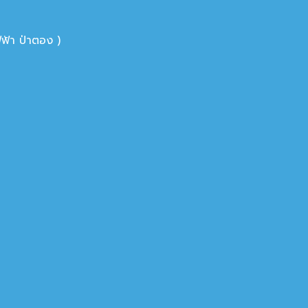
ฟ้า ป่าตอง )