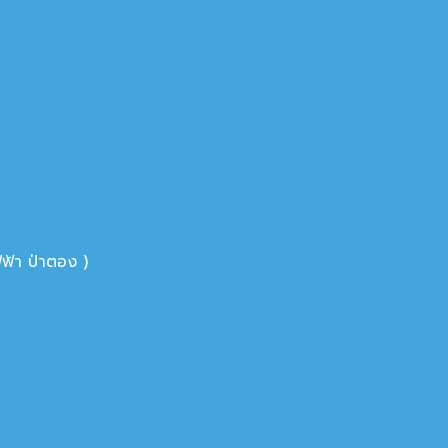
ฟ้า ป่าตอง )