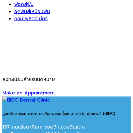
ฟอกสีฟัน
อุดฟันสีเหมือนฟัน
คอมโพสิตวีเนียร์
ลงทะเบียนสำหรับนัดหมาย
Make an Appointment
ศูนย์ทันตกรรม บางกอก อินเตอร์เนชั่นแนล เดนทัล เซ็นเตอร์ (BIDC)
157 ถนนรัชดาภิเษก ซอย7 แขวงดินแดง